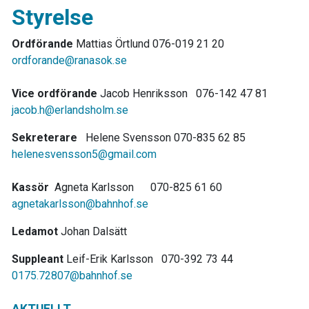
Styrelse
Ordförande
Mattias Örtlund 076-019 21 20
ordforande@ranasok.se
Vice ordförande
Jacob Henriksson 076-142 47 81
jacob.h@erlandsholm.se
Sekreterare
Helene Svensson 070-835 62 85
helenesvensson5@gmail.com
Kassör
Agneta Karlsson 070-825 61 60
agnetakarlsson@bahnhof.se
Ledamot
Johan Dalsätt
Suppleant
Leif-Erik Karlsson 070-392 73 44
0175.72807@bahnhof.se