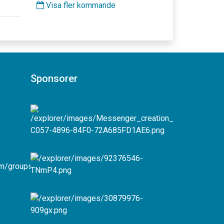
Visa fler kommande
Sponsorer
com/groups/331765426880858