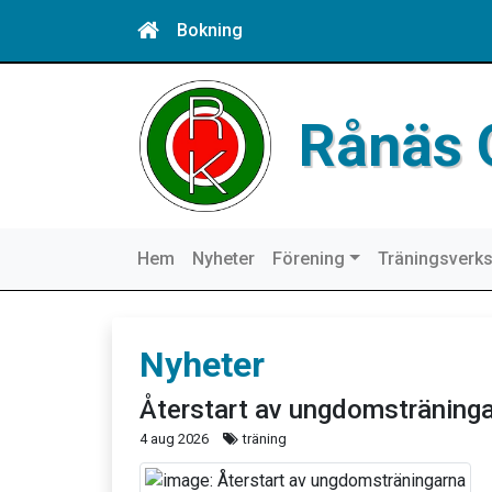
Bokning
Rånäs 
Hem
Nyheter
Förening
Träningsverk
Nyheter
Återstart av ungdomsträning
4 aug 2026
träning