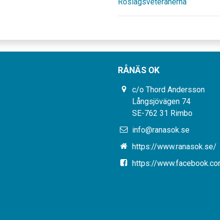
Roslagsveteranerna
RÅNÄS OK
c/o Thord Andersson
Långsjövägen 74
SE-762 31 Rimbo
info@ranasok.se
https://www.ranasok.se/
https://www.facebook.