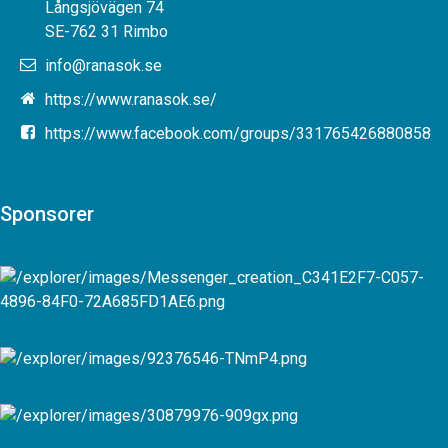
Långsjövägen 74
SE-762 31 Rimbo
info@ranasok.se
https://www.ranasok.se/
https://www.facebook.com/groups/331765426880858
Sponsorer