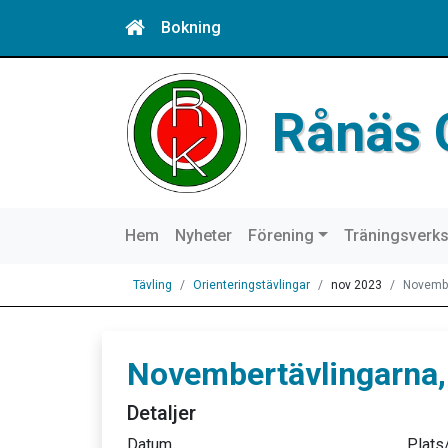
Bokning
Rånäs 
Hem
Nyheter
Förening
Träningsverk
Tävling
Orienteringstävlingar
nov 2023
Novembe
Novembertävlingarna,
Detaljer
Datum
Plats