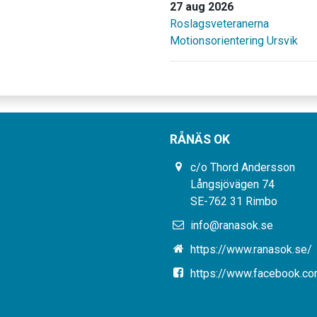
27 aug 2026
Roslagsveteranerna
Motionsorientering Ursvik
RÅNÄS OK
c/o Thord Andersson
Långsjövägen 74
SE-762 31 Rimbo
info@ranasok.se
https://www.ranasok.se/
https://www.facebook.