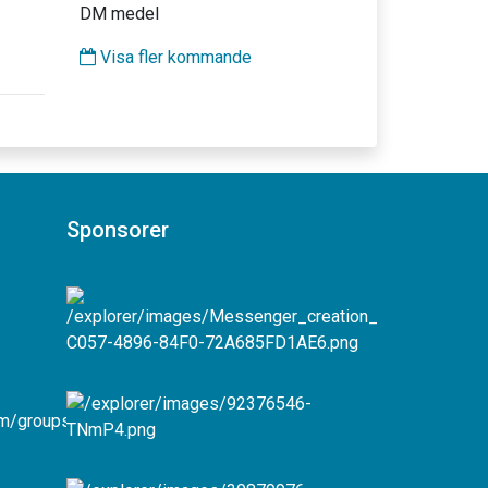
DM medel
Visa fler kommande
Sponsorer
com/groups/331765426880858