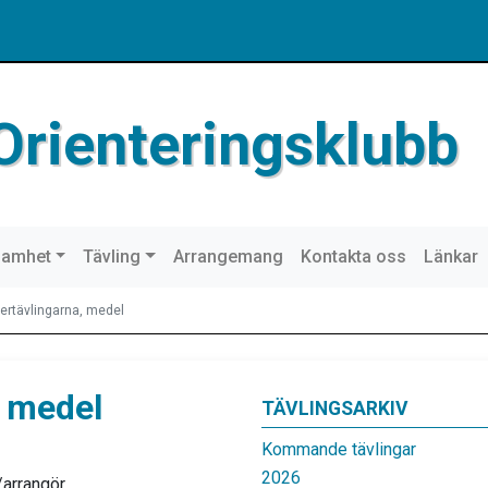
Orienteringsklubb
samhet
Tävling
Arrangemang
Kontakta oss
Länkar
rtävlingarna, medel
 medel
TÄVLINGSARKIV
Kommande tävlingar
2026
/arrangör