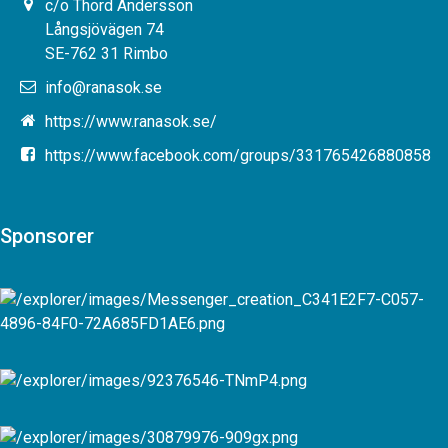
c/o Thord Andersson
Långsjövägen 74
SE-762 31 Rimbo
info@ranasok.se
https://www.ranasok.se/
https://www.facebook.com/groups/331765426880858
Sponsorer